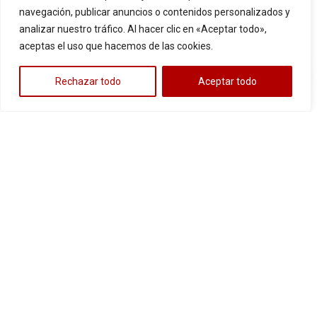
Victory
,
navegación, publicar anuncios o contenidos personalizados y
Cotiza
Yamaha
r
analizar nuestro tráfico. Al hacer clic en «Aceptar todo»,
aceptas el uso que hacemos de las cookies.
Cotiza
r
Rechazar todo
Aceptar todo
LLANTA
LLANTA
3.00-17
3.00-17
CALLE
CALLE
AKT
,
Bajaj
,
AKT
,
Bajaj
,
UB340 TT
UBNG018
Benelli
,
Benelli
,
53/P
TT 53/P
Hero
,
Hero
,
Honda
,
Honda
,
Suzuki
,
Suzuki
,
TVS
,
TVS
,
Victory
,
Victory
,
Yamaha
Yamaha