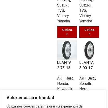
Suzuki
,
Suzuki
,
3
TVS
,
TVS
,
Victory
,
Victory
,
Yamaha
Yamaha
Cotiza
Cotiza
r
r
6
6
LLANTA
LLANTA
2.75-18
3.00-17
CALLE
CALLE
AKT
,
Hero
,
AKT
,
Bajaj
,
UB450 TT
UB208A
Honda
,
Benelli
,
48/P
TT 53/P
Kawasaki
,
Hero
,
Suzuki
,
Honda
,
Valoramos su intimidad
Victory
,
Suzuki
,
Yamaha
TVS
,
Utilizamos cookies para mejorar su experiencia de