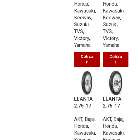
Honda
,
Honda
,
43/P
47/P
Kawasaki
,
Kawasaki
,
Keeway
,
Keeway
,
Suzuki
,
Suzuki
,
TVS
,
TVS
,
Victory
,
Victory
,
7
Yamaha
Yamaha
Cotiza
Cotiza
7
r
r
LLANTA
LLANTA
2.75-17
2.75-17
CALLE
CALLE
AKT
,
Bajaj
,
AKT
,
Bajaj
,
UB450 TT
UB797 TT
Honda
,
Honda
,
47/P
47/P
Kawasaki
,
Kawasaki
,
3
Keeway
,
Keeway
,