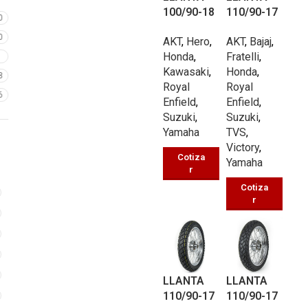
100/90-18
110/90-17
0
MULTIPRO
MULTIPRO
0
AKT
,
Hero
,
AKT
,
Bajaj
,
PÓSITO
PÓSITO
Honda
,
Fratelli
,
UB311 TT
UB311 TT
7
Kawasaki
,
Honda
,
62/P
66/P
8
Royal
Royal
6
Enfield
,
Enfield
,
Suzuki
,
Suzuki
,
Yamaha
TVS
,
Victory
,
Cotiza
Yamaha
r
Cotiza
r
LLANTA
LLANTA
110/90-17
110/90-17