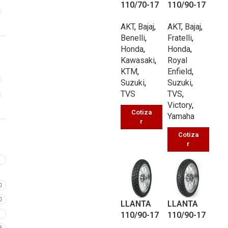
110/70-17
110/90-17
PISTERA
MULTIPRO
AKT
,
Bajaj
,
AKT
,
Bajaj
,
UB030 TL
PÓSITO
Benelli
,
Fratelli
,
54/P
UB311 TT
Honda
,
Honda
,
66/P
Kawasaki
,
Royal
KTM
,
Enfield
,
Suzuki
,
Suzuki
,
TVS
TVS
,
Victory
,
Cotiza
Yamaha
r
Cotiza
r
2
0
0
LLANTA
LLANTA
7
110/90-17
110/90-17
TROCHER
TROCHER