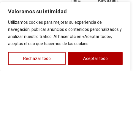
Hero
,
Kawasaki
,
Honda
,
Keeway
,
Valoramos su intimidad
3
Kawasaki
,
Suzuki
,
KTM
,
TVS
,
Utilizamos cookies para mejorar su experiencia de
Suzuki
,
Victory
,
navegación, publicar anuncios o contenidos personalizados y
TVS
,
Yamaha
analizar nuestro tráfico. Al hacer clic en «Aceptar todo»,
Victory
,
aceptas el uso que hacemos de las cookies.
Cotiza
Yamaha
r
Cotiza
Rechazar todo
Aceptar todo
r
LLANTA
LLANTA
7
150/60-17
2.50-17
PISTERA
CALLE
7
Bajaj
,
AKT
,
Bajaj
,
UB030 TL
UB797 TT
Benelli
,
Honda
,
62/J
43/P
Kawasaki
,
Kawasaki
,