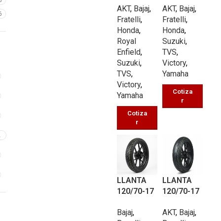
8
AKT
,
Bajaj
,
AKT
,
Bajaj
,
A UB338
A UB453
6
Fratelli
,
Fratelli
,
TT 66/P
TT 66/P
Honda
,
Honda
,
Royal
Suzuki
,
Enfield
,
TVS
,
Suzuki
,
Victory
,
TVS
,
Yamaha
Victory
,
Cotiza
Yamaha
r
Cotiza
r
2
LLANTA
LLANTA
120/70-17
120/70-17
PISTERA
PISTERA
Bajaj
,
AKT
,
Bajaj
,
UB601 TL
UBP089 TL