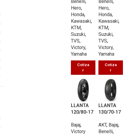
Benelli
,
Benelli
,
58/P
58/P
Hero
,
Hero
,
Honda
,
Honda
,
Kawasaki
,
Kawasaki
,
KTM
,
KTM
,
Suzuki
,
Suzuki
,
TVS
,
TVS
,
Victory
,
Victory
,
Yamaha
Yamaha
Cotiza
Cotiza
r
r
3
LLANTA
LLANTA
120/80-17
130/70-17
3
PISTERA
PISTERA
Bajaj
,
AKT
,
Bajaj
,
UB191 TL
UB030 TL
Victory
Benelli
,
56/P
62/P