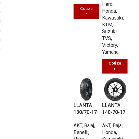
Hero
,
Cotiza
Honda
,
r
Kawasaki
,
KTM
,
Suzuki
,
TVS
,
Victory
,
Yamaha
Cotiza
r
8
8
LLANTA
LLANTA
130/70-17
140-70-17
PISTERA
PISTERA
AKT
,
Bajaj
,
AKT
,
Bajaj
,
UBP089 TL
UBP089 TL
Benelli
,
Honda
,
62/P
62/P
3