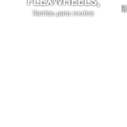
FLEXWHEELS,
Menú
llantas para motos