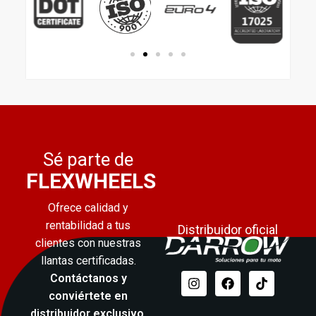
Sé parte de
FLEXWHEELS
Ofrece calidad y
rentabilidad a tus
Distribuidor oficial
clientes con nuestras
llantas certificadas.
Contáctanos y
conviértete en
distribuidor exclusivo
.