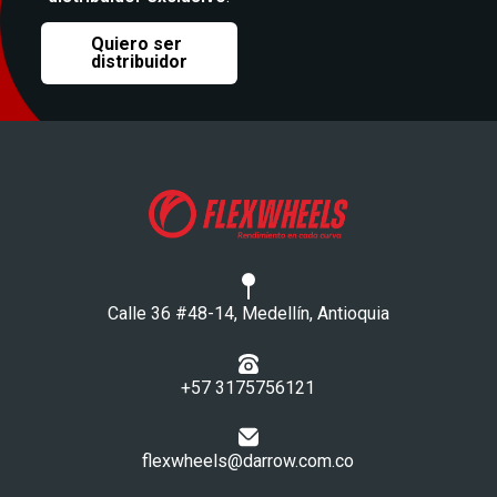
Quiero ser
distribuidor
Calle 36 #48-14, Medellín, Antioquia
+57 3175756121​
flexwheels@darrow.com.co