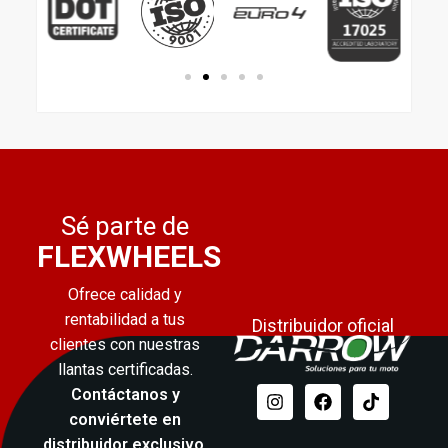
Sé parte de
FLEXWHEELS
Ofrece calidad y
rentabilidad a tus
Distribuidor oficial
clientes con nuestras
llantas certificadas.
Contáctanos y
conviértete en
distribuidor exclusivo
.