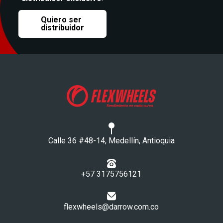
Quiero ser
distribuidor
Calle 36 #48-14, Medellín, Antioquia
+57 3175756121​
flexwheels@darrow.com.co