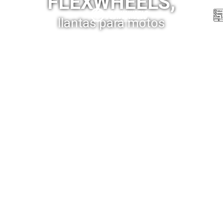
FLEXWHEELS,
Menú
llantas para motos