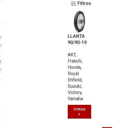
Filtros
2
LLANTA
0
90/90-19
0
MULTIPRO
7
AKT
,
PÓSITO
Fratelli
,
UB485D
8
Honda
,
TT 58/P
6
Royal
Enfield
,
Suzuki
,
Victory
,
Yamaha
Cotiza
r