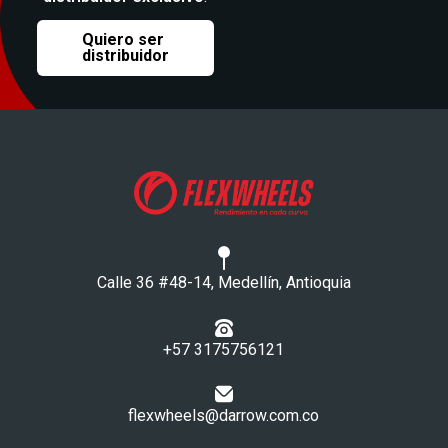
Quiero ser
distribuidor
Calle 36 #48-14, Medellín, Antioquia
+57 3175756121​
flexwheels@darrow.com.co