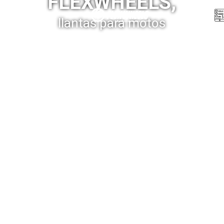
FLEXWHEELS,
Menú
llantas para motos