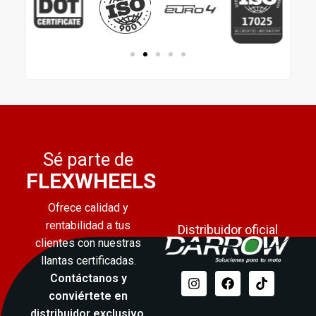
Sé parte de
FLEXWHEELS
Ofrece calidad y
rentabilidad a tus
Distribuidor oficial
clientes con nuestras
llantas certificadas.
Contáctanos y
conviértete en
distribuidor exclusivo
.