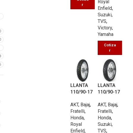
Royal
r
Enfield
,
Suzuki
,
2
TVS
,
Victory
,
0
Yamaha
0
Cotiza
7
r
8
6
LLANTA
LLANTA
110/90-17
110/90-17
TROCHER
TROCHER
AKT
,
Bajaj
,
AKT
,
Bajaj
,
A UB338
A UB453
Fratelli
,
Fratelli
,
TT 66/P
TT 66/P
Honda
,
Honda
,
Royal
Suzuki
,
Enfield
,
TVS
,