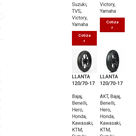
Suzuki
,
Victory
,
TVS
,
Yamaha
3
Victory
,
Cotiza
Yamaha
r
Cotiza
r
LLANTA
LLANTA
120/70-17
120/70-17
PISTERA
PISTERA
Bajaj
,
AKT
,
Bajaj
,
UB601 TL
UBP089 TL
Benelli
,
Benelli
,
58/P
58/P
Hero
,
Hero
,
Honda
,
Honda
,
Kawasaki
,
Kawasaki
,
KTM
,
KTM
,