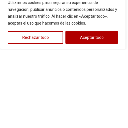
TVS
,
TVS
,
Utilizamos cookies para mejorar su experiencia de
Victory
,
Victory
,
navegación, publicar anuncios o contenidos personalizados y
Yamaha
Yamaha
analizar nuestro tráfico. Al hacer clic en «Aceptar todo»,
aceptas el uso que hacemos de las cookies.
Cotiza
Cotiza
r
r
8
Rechazar todo
Aceptar todo
8
LLANTA
LLANTA
140-70-17
2.50-17
PISTERA
CALLE
AKT
,
Bajaj
,
AKT
,
Bajaj
,
UBP089 TL
UB797 TT
Honda
,
Honda
,
62/P
43/P
Kawasaki
,
Kawasaki
,
3
Keeway
,
Keeway
,
Suzuki
,
Suzuki
,
TVS
,
TVS
,
3
Victory
,
Victory
,
Yamaha
Yamaha