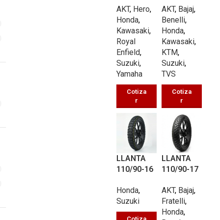
AKT
,
Hero
,
AKT
,
Bajaj
,
PÓSITO
UB030 TL
Honda
,
Benelli
,
UB311 TT
54/P
Kawasaki
,
Honda
,
62/P
Royal
Kawasaki
,
Enfield
,
KTM
,
Suzuki
,
Suzuki
,
Yamaha
TVS
Cotiza
Cotiza
r
r
LLANTA
LLANTA
110/90-16
110/90-17
TROCHER
MULTIPRO
Honda
,
AKT
,
Bajaj
,
A UB126
PÓSITO
Suzuki
Fratelli
,
TL 65/P
UB311 TT
Honda
,
66/P
Cotiza