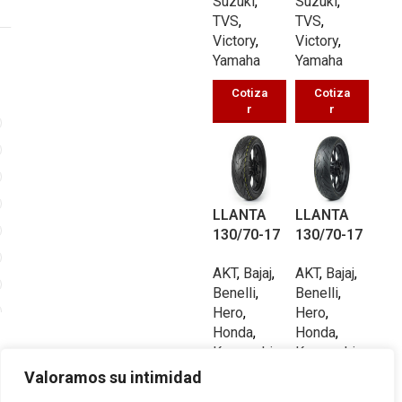
Suzuki
,
Suzuki
,
TVS
,
TVS
,
Victory
,
Victory
,
Yamaha
Yamaha
Cotiza
Cotiza
r
r
LLANTA
LLANTA
3
130/70-17
130/70-17
PISTERA
PISTERA
AKT
,
Bajaj
,
AKT
,
Bajaj
,
UB030 TL
UBP089 TL
3
Benelli
,
Benelli
,
62/P
62/P
Hero
,
Hero
,
Honda
,
Honda
,
Kawasaki
,
Kawasaki
,
KTM
,
KTM
,
Valoramos su intimidad
Suzuki
,
Suzuki
,