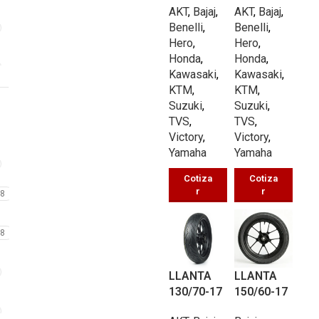
AKT
,
Bajaj
,
AKT
,
Bajaj
,
UBP089 TL
UB030 TL
Benelli
,
Benelli
,
58/P
62/P
Hero
,
Hero
,
Honda
,
Honda
,
Kawasaki
,
Kawasaki
,
KTM
,
KTM
,
Suzuki
,
Suzuki
,
TVS
,
TVS
,
Victory
,
Victory
,
Yamaha
Yamaha
Cotiza
Cotiza
r
r
8
8
LLANTA
LLANTA
130/70-17
150/60-17
PISTERA
PISTERA