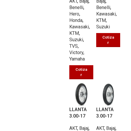
AKT
,
Bajaj
,
Bajaj
,
UBP089 TL
UB030 TL
Benelli
,
Benelli
,
62/P
62/J
Hero
,
Kawasaki
,
Honda
,
KTM
,
Kawasaki
,
Suzuki
KTM
,
Cotiza
Suzuki
,
r
TVS
,
Victory
,
Yamaha
Cotiza
r
LLANTA
LLANTA
7
3.00-17
3.00-17
CALLE
CALLE
7
AKT
,
Bajaj
,
AKT
,
Bajaj
,
UB208A
UB340 TT