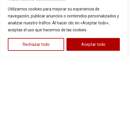
Suzuki
,
Suzuki
,
Utilizamos cookies para mejorar su experiencia de
TVS
,
TVS
,
navegación, publicar anuncios o contenidos personalizados y
Victory
,
Victory
,
analizar nuestro tráfico. Al hacer clic en «Aceptar todo»,
Yamaha
Yamaha
aceptas el uso que hacemos de las cookies.
Cotiza
Cotiza
r
r
Rechazar todo
Aceptar todo
LLANTA
LLANTA
3.00-17
3.00-17
PISTERA
TROCHER
AKT
,
Bajaj
,
AKT
,
Bajaj
,
UB2305 TT
A UB215A
Benelli
,
Benelli
,
53/P
TT 53/P
Hero
,
Hero
,
Honda
,
Honda
,
Suzuki
,
Suzuki
,
TVS
,
TVS
,