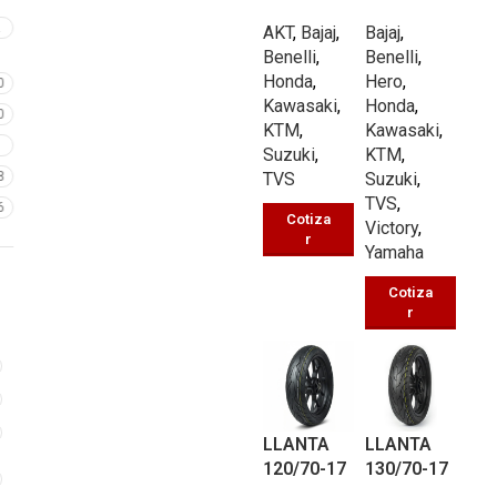
PISTERA
PISTERA
2
AKT
,
Bajaj
,
Bajaj
,
UB030 TL
UB601 TL
Benelli
,
Benelli
,
54/P
58/P
Honda
,
Hero
,
0
Kawasaki
,
Honda
,
0
KTM
,
Kawasaki
,
7
Suzuki
,
KTM
,
8
TVS
Suzuki
,
TVS
,
6
Cotiza
Victory
,
r
Yamaha
Cotiza
r
LLANTA
LLANTA
120/70-17
130/70-17
PISTERA
PISTERA