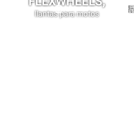
FLEXWHEELS,
Menú
llantas para motos