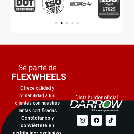
Sé parte de
FLEXWHEELS
Ofrece calidad y
rentabilidad a tus
Distribuidor oficial
clientes con nuestras
llantas certificadas.
Contáctanos y
conviértete en
distribuidor exclusivo
.