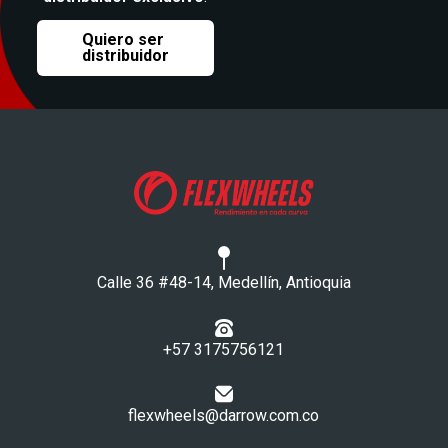
Quiero ser
distribuidor
Calle 36 #48-14, Medellín, Antioquia
+57 3175756121​
flexwheels@darrow.com.co