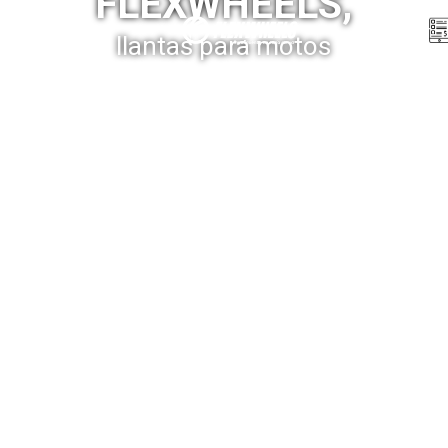
FLEXWHEELS,
Menú
llantas para motos