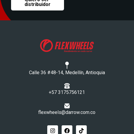
distribuidor
Calle 36 #48-14, Medellín, Antioquia
+57 3175756121​
flexwheels@darrow.com.co