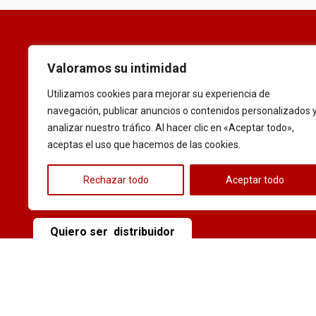
Valoramos su intimidad
Sé parte de
Utilizamos cookies para mejorar su experiencia de
FLEXWHEELS
navegación, publicar anuncios o contenidos personalizados 
analizar nuestro tráfico. Al hacer clic en «Aceptar todo»,
aceptas el uso que hacemos de las cookies.
Ofrece calidad y rentabilidad a tus clientes con
nuestras llantas certificadas.
Contáctanos y
Rechazar todo
Aceptar todo
conviértete en distribuidor exclusivo
.
Quiero ser distribuidor