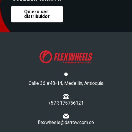
Quiero ser
distribuidor
Calle 36 #48-14, Medellín, Antioquia
+57 3175756121​
flexwheels@darrow.com.co