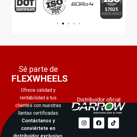
Sé parte de
FLEXWHEELS
Ofrece calidad y
rentabilidad a tus
Distribuidor oficial
clientes con nuestras
llantas certificadas.
Contáctanos y
conviértete en
distribuidor exclusivo
.