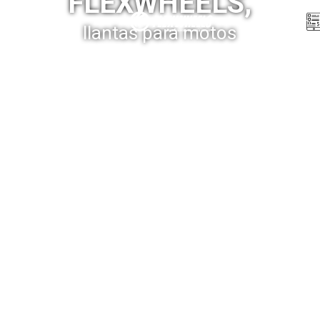
FLEXWHEELS,
Menú
llantas para motos