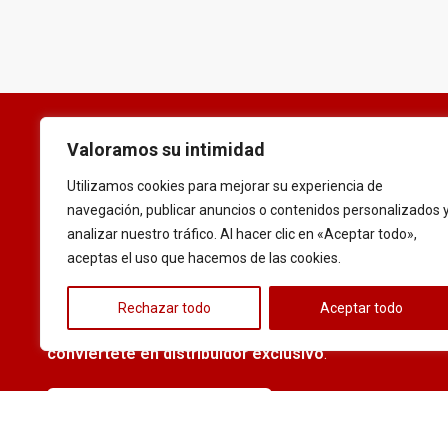
Valoramos su intimidad
Sé parte de
Utilizamos cookies para mejorar su experiencia de
navegación, publicar anuncios o contenidos personalizados 
FLEXWHEELS
analizar nuestro tráfico. Al hacer clic en «Aceptar todo»,
aceptas el uso que hacemos de las cookies.
Ofrece calidad y rentabilidad a tus clientes con
Rechazar todo
Aceptar todo
nuestras llantas certificadas.
Contáctanos y
conviértete en distribuidor exclusivo
.
Quiero ser distribuidor