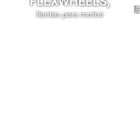
FLEXWHEELS,
Menú
llantas para motos