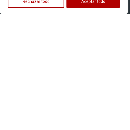
Rechazar todo
Aceptar todo
Llantas para motos
Multipropósito
Pistera
Street
Off road
Llantas para carguero
Navegación
Nosotros
Atención al cliente
Dónde comprar
Apartado legal